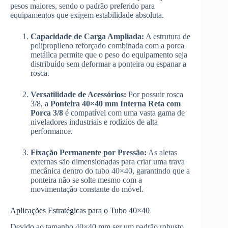
pesos maiores, sendo o padrão preferido para
equipamentos que exigem estabilidade absoluta.
Capacidade de Carga Ampliada:
A estrutura de
polipropileno reforçado combinada com a porca
metálica permite que o peso do equipamento seja
distribuído sem deformar a ponteira ou espanar a
rosca.
Versatilidade de Acessórios:
Por possuir rosca
3/8, a
Ponteira 40×40 mm Interna Reta com
Porca 3/8
é compatível com uma vasta gama de
niveladores industriais e rodízios de alta
performance.
Fixação Permanente por Pressão:
As aletas
externas são dimensionadas para criar uma trava
mecânica dentro do tubo 40×40, garantindo que a
ponteira não se solte mesmo com a
movimentação constante do móvel.
Aplicações Estratégicas para o Tubo 40×40
Devido ao tamanho 40×40 mm ser um padrão robusto