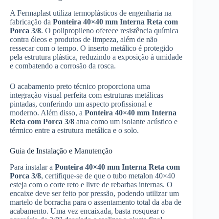
A Fermaplast utiliza termoplásticos de engenharia na
fabricação da
Ponteira 40×40 mm Interna Reta com
Porca 3/8
. O polipropileno oferece resistência química
contra óleos e produtos de limpeza, além de não
ressecar com o tempo. O inserto metálico é protegido
pela estrutura plástica, reduzindo a exposição à umidade
e combatendo a corrosão da rosca.
O acabamento preto técnico proporciona uma
integração visual perfeita com estruturas metálicas
pintadas, conferindo um aspecto profissional e
moderno. Além disso, a
Ponteira 40×40 mm Interna
Reta com Porca 3/8
atua como um isolante acústico e
térmico entre a estrutura metálica e o solo.
Guia de Instalação e Manutenção
Para instalar a
Ponteira 40×40 mm Interna Reta com
Porca 3/8
, certifique-se de que o tubo metalon 40×40
esteja com o corte reto e livre de rebarbas internas. O
encaixe deve ser feito por pressão, podendo utilizar um
martelo de borracha para o assentamento total da aba de
acabamento. Uma vez encaixada, basta rosquear o