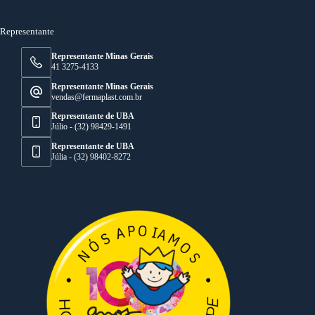
Representante
Representante Minas Gerais
41 3275-4133
Representante Minas Gerais
vendas@fermaplast.com.br
Representante de UBA
Júlio - (32) 98429-1491
Representante de UBA
Júlia - (32) 98402-8272