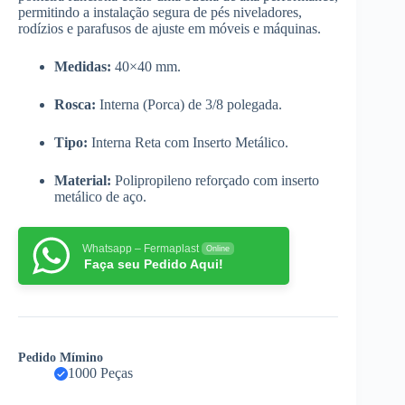
permitindo a instalação segura de pés niveladores,
rodízios e parafusos de ajuste em móveis e máquinas.
Medidas:
40×40 mm.
Rosca:
Interna (Porca) de 3/8 polegada.
Tipo:
Interna Reta com Inserto Metálico.
Material:
Polipropileno reforçado com inserto
metálico de aço.
Whatsapp – Fermaplast
Online
Faça seu Pedido Aqui!
Pedido Mímino
1000 Peças