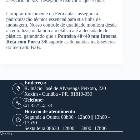
acessório de 3/8″ desejado e realizar o ajuste final.
Comprar diretamente da Fermaplast assegura a
padronização técnica essencial para sua linha de
montagem. Nosso controle de qualidade monitora desde
a centralização da porca metálica até a densidade do
plástico, garantindo que a
Ponteira 40×40 mm Interna
Reta com Porca 3/8
suporte as demandas mais severas
do mercado B2B.
Endereço:
R. Inácio José de Alvarenga Peixoto, 220 -
Xaxim - Curitiba - PR, 81810-350
Telefone:
41 3275-4133
Horário de atendimento
Segunda á Quinta 08h30 - 12h00 || 13h00 -
17h30
Sexta feira 08h30 -12h00 || 13h00 -17h00
Vendas