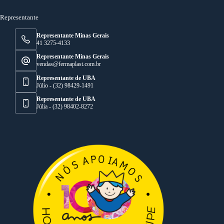
Representante
Representante Minas Gerais
41 3275-4133
Representante Minas Gerais
vendas@fermaplast.com.br
Representante de UBA
Júlio - (32) 98429-1491
Representante de UBA
Júlia - (32) 98402-8272