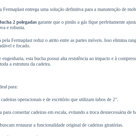
da Fermaplast entrega uma solução definitiva para a manutenção de mobi
Bucha 2 polegadas
garante que o pistão a gás fique perfeitamente ajust
va e robusta.
o pela Fermaplast reduz o atrito entre as partes móveis. Isso elimina ran
adável e focado.
 engenharia, esta bucha possui alta resistência ao impacto e à compres
toda a estrutura da cadeira.
deal para:
deiras operacionais e de escritório que utilizam tubos de 2″.
a para consertar cadeiras em escala, evitando a troca desnecessária de 
buscam restaurar a funcionalidade original de cadeiras giratórias.