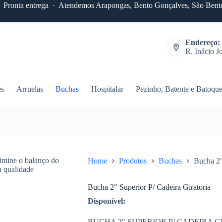
 · Pronta entrega · Atendemos Arapongas, Bento Gonçalves, São Bento
Endereço:
R. Inácio J
es
Arruelas
Buchas
Hospitalar
Pezinho, Batente e Batoqu
Home
Produtos
Buchas
Bucha 2″
Bucha 2″ Superior P/ Cadeira Giratoria
Disponível:
BUCHA 2″ SUPERIOR P/ CADEIRA G