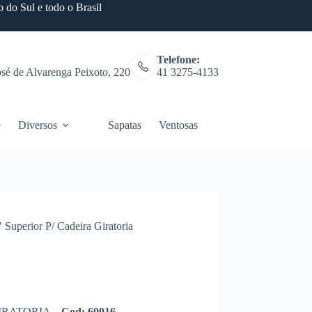
 do Sul e todo o Brasil
Telefone:
osé de Alvarenga Peixoto, 220
41 3275-4133
e
Diversos
Sapatas
Ventosas
Fitness
 Superior P/ Cadeira Giratoria
IRATORIA –
Cod:
60016