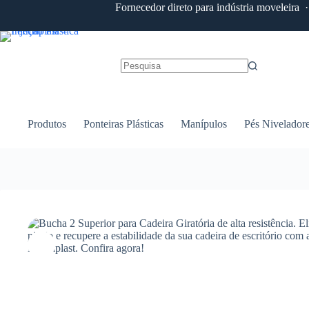
Pular
Fornecedor direto para indústria moveleira
para
o
conteúdo
Sem
resultados
Produtos
Ponteiras Plásticas
Manípulos
Pés Nivelador