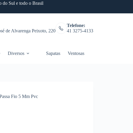
 do Sul e todo o Brasil
Telefone:
osé de Alvarenga Peixoto, 220
41 3275-4133
e
Diversos
Sapatas
Ventosas
Fitness
Passa Fio 5 Mm Pvc