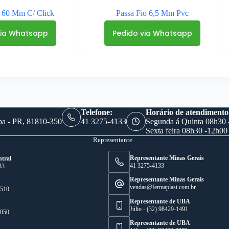
 60 Mm C/ Click
Passa Fio 6,5 Mm Pvc
via Whatsapp
Pedido via Whatsapp
Horário de atendimento
Telefone:
Segunda á Quinta 08h30 -
iba - PR, 81810-350
41 3275-4133
Sexta feira 08h30 -12h00
Representante
Representante Minas Gerais
tral
41 3275-4133
33
Representante Minas Gerais
vendas@fermaplast.com.br
6510
Representante de UBA
Júlio - (32) 98429-1491
0050
Representante de UBA