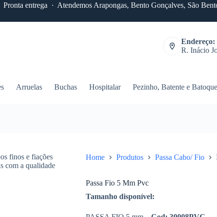
 · Pronta entrega · Atendemos Arapongas, Bento Gonçalves, São Bento
Endereço:
R. Inácio J
es
Arruelas
Buchas
Hospitalar
Pezinho, Batente e Batoqu
Home
Produtos
Passa Cabo/ Fio
Passa Fio 5 Mm Pvc
Tamanho disponível:
PASSA FIO 5 mm –
Cod: 30008PVC