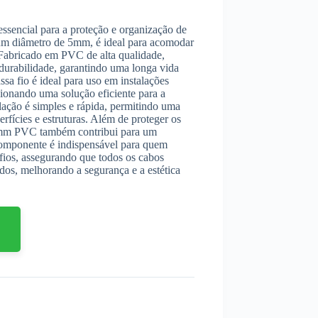
encial para a proteção e organização de
 um diâmetro de 5mm, é ideal para acomodar
 Fabricado em PVC de alta qualidade,
 durabilidade, garantindo uma longa vida
sa fio é ideal para uso em instalações
rcionando uma solução eficiente para a
lação é simples e rápida, permitindo uma
erfícies e estruturas. Além de proteger os
o 5mm PVC também contribui para um
componente é indispensável para quem
 fios, assegurando que todos os cabos
dos, melhorando a segurança e a estética