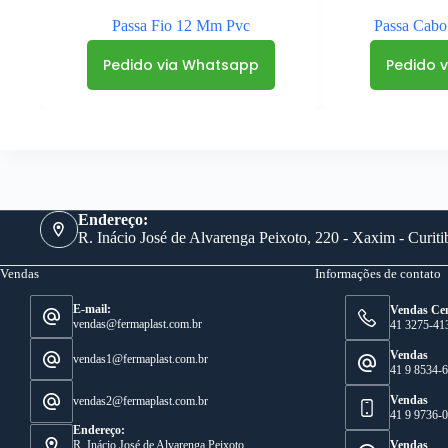
Passa Fio 12 Mm Pvc
Passa Cabo
Pedido via Whatsapp
Pedido 
Endereço:
R. Inácio José de Alvarenga Peixoto, 220 - Xaxim - Curit
Vendas
Informações de contato
E-mail:
Vendas Cen
vendas@fermaplast.com.br
41 3275-41
Vendas
vendas1@fermaplast.com.br
41 9 8534-
Vendas
vendas2@fermaplast.com.br
41 9 9736-
Endereço:
R. Inácio José de Alvarenga Peixoto,
Vendas