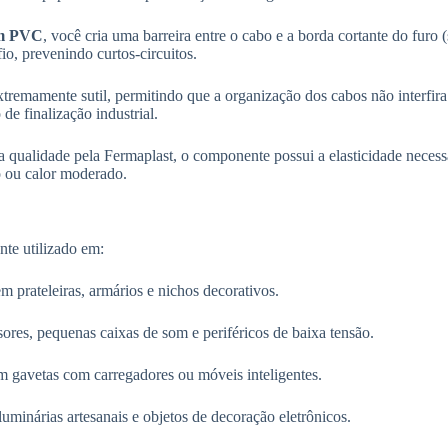
mm PVC
, você cria uma barreira entre o cabo e a borda cortante do furo
o, prevenindo curtos-circuitos.
remamente sutil, permitindo que a organização dos cabos não interfira
e finalização industrial.
qualidade pela Fermaplast, o componente possui a elasticidade necessá
 ou calor moderado.
te utilizado em:
 prateleiras, armários e nichos decorativos.
res, pequenas caixas de som e periféricos de baixa tensão.
m gavetas com carregadores ou móveis inteligentes.
minárias artesanais e objetos de decoração eletrônicos.