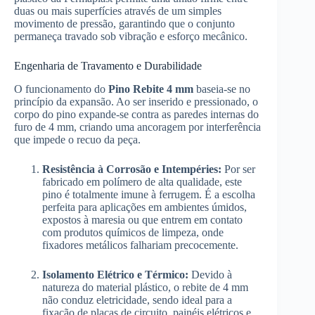
duas ou mais superfícies através de um simples
movimento de pressão, garantindo que o conjunto
permaneça travado sob vibração e esforço mecânico.
Engenharia de Travamento e Durabilidade
O funcionamento do
Pino Rebite 4 mm
baseia-se no
princípio da expansão. Ao ser inserido e pressionado, o
corpo do pino expande-se contra as paredes internas do
furo de 4 mm, criando uma ancoragem por interferência
que impede o recuo da peça.
Resistência à Corrosão e Intempéries:
Por ser
fabricado em polímero de alta qualidade, este
pino é totalmente imune à ferrugem. É a escolha
perfeita para aplicações em ambientes úmidos,
expostos à maresia ou que entrem em contato
com produtos químicos de limpeza, onde
fixadores metálicos falhariam precocemente.
Isolamento Elétrico e Térmico:
Devido à
natureza do material plástico, o rebite de 4 mm
não conduz eletricidade, sendo ideal para a
fixação de placas de circuito, painéis elétricos e