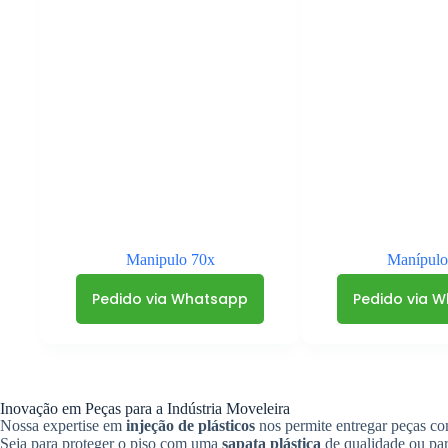
Manipulo 70x
Manípulo
Pedido via Whatsapp
Pedido via 
Inovação em Peças para a Indústria Moveleira
Nossa expertise em
injeção de plásticos
nos permite entregar peças co
Seja para proteger o piso com uma
sapata plástica
de qualidade ou pa