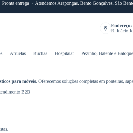
 · Pronta entrega · Atendemos Arapongas, Bento Gonçalves, São Bento
Endereço:
R. Inácio J
es
Arruelas
Buchas
Hospitalar
Pezinho, Batente e Batoqu
ásticos para móveis
. Oferecemos soluções completas em ponteiras, sapa
tendimento B2B
stas.