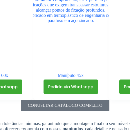
 60x
Manípulo 45x
Whatsapp
Pedido via Whatsapp
Pe
CONUSLTAR CATÁLOGO COMPLETO
m tolerâncias mínimas, garantindo que a montagem final do seu móvel se
ra oferecer ergonomia com nossos
manípulos
, cada detalhe é pensado 