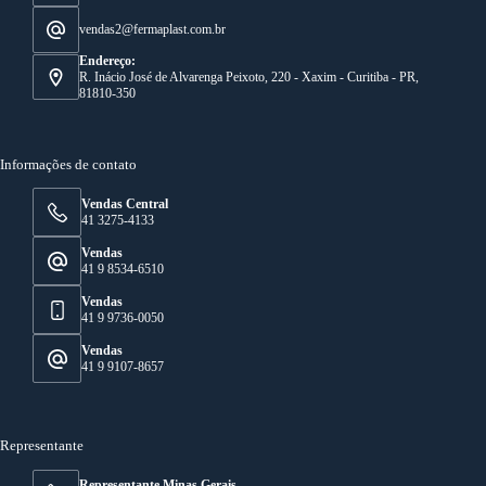
vendas2@fermaplast.com.br
Endereço:
R. Inácio José de Alvarenga Peixoto, 220 - Xaxim - Curitiba - PR,
81810-350
Informações de contato
Vendas Central
41 3275-4133
Vendas
41 9 8534-6510
Vendas
41 9 9736-0050
Vendas
41 9 9107-8657
Representante
Representante Minas Gerais