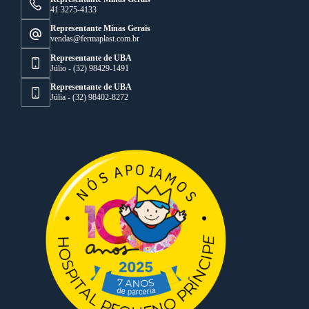
41 3275-4133
Representante Minas Gerais
vendas@fermaplast.com.br
Representante de UBA
Júlio - (32) 98429-1491
Representante de UBA
Júlia - (32) 98402-8272