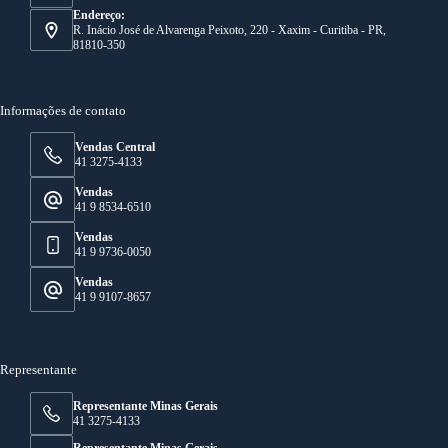
Endereço:
R. Inácio José de Alvarenga Peixoto, 220 - Xaxim - Curitiba - PR,
81810-350
Informações de contato
Vendas Central
41 3275-4133
Vendas
41 9 8534-6510
Vendas
41 9 9736-0050
Vendas
41 9 9107-8657
Representante
Representante Minas Gerais
41 3275-4133