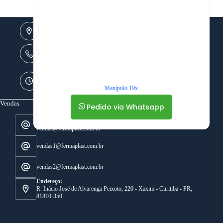
Endereço:
R. Inácio José de Alvarenga Peixoto, 220 -
Xaxim - Curitiba - PR, 81810-350
Telefone:
41 3275-4133
Horário de atendimento
Segunda á Quinta 08h30 - 12h00 || 13h00 -
17h30
Manípulo 19x
Sexta feira 08h30 -12h00 || 13h00 -17h00
Vendas
Pedido via Whatsapp
E-mail:
vendas@fermaplast.com.br
vendas1@fermaplast.com.br
vendas2@fermaplast.com.br
Endereço:
R. Inácio José de Alvarenga Peixoto, 220 - Xaxim - Curitiba - PR,
81810-350