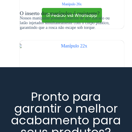
Manípulo 26x
O inserto dos manípulos é resistente?
Pedido via Whatsapp
Nossos manípulos possuem insertos de aço zincado ou
latão injetados simultaneamente com o corpo plástico,
garantindo que a rosca não escape sob torque.
Pronto para
garantir o melhor
acabamento para
seus produtos?