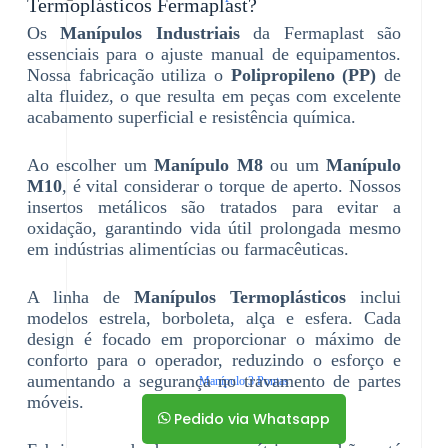
Termoplásticos Fermaplast?
Os
Manípulos Industriais
da Fermaplast são
essenciais para o ajuste manual de equipamentos.
Nossa fabricação utiliza o
Polipropileno (PP)
de
alta fluidez, o que resulta em peças com excelente
acabamento superficial e resistência química.
Ao escolher um
Manípulo M8
ou um
Manípulo
M10
, é vital considerar o torque de aperto. Nossos
insertos metálicos são tratados para evitar a
oxidação, garantindo vida útil prolongada mesmo
em indústrias alimentícias ou farmacêuticas.
A linha de
Manípulos Termoplásticos
inclui
modelos estrela, borboleta, alça e esfera. Cada
design é focado em proporcionar o máximo de
conforto para o operador, reduzindo o esforço e
aumentando a segurança no travamento de partes
Manípulo 3 Pontas
móveis.
Pedido via Whatsapp