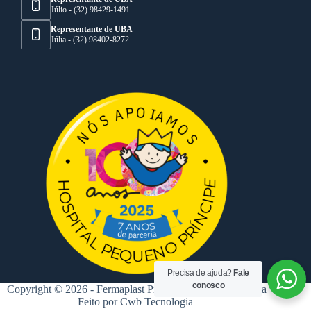
Júlio - (32) 98429-1491
Representante de UBA
Júlia - (32) 98402-8272
Precisa de ajuda?
Fale
conosco
Copyright © 2026 - Fermaplast Projetos de Injeção Plástica
Feito por
Cwb Tecnologia