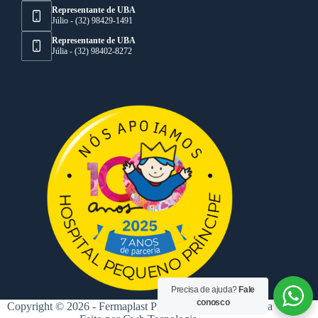
Representante de UBA
Júlio - (32) 98429-1491
Representante de UBA
Júlia - (32) 98402-8272
Precisa de ajuda?
Fale
conosco
Copyright © 2026 - Fermaplast Projetos de Injeção Plástica