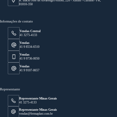
R. Inácio José de Alvarenga Peixoto, 220 - Xaxim - Curitiba - PR,
81810-350
Informações de contato
Vendas Central
41 3275-4133
Vendas
41 9 8534-6510
Vendas
41 9 9736-0050
Vendas
41 9 9107-8657
Representante
Representante Minas Gerais
41 3275-4133
Representante Minas Gerais
vendas@fermaplast.com.br