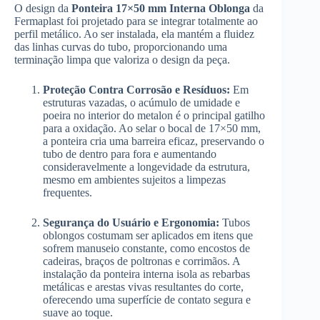
O design da
Ponteira 17×50 mm Interna Oblonga
da
Fermaplast foi projetado para se integrar totalmente ao
perfil metálico. Ao ser instalada, ela mantém a fluidez
das linhas curvas do tubo, proporcionando uma
terminação limpa que valoriza o design da peça.
Proteção Contra Corrosão e Resíduos:
Em
estruturas vazadas, o acúmulo de umidade e
poeira no interior do metalon é o principal gatilho
para a oxidação. Ao selar o bocal de 17×50 mm,
a ponteira cria uma barreira eficaz, preservando o
tubo de dentro para fora e aumentando
consideravelmente a longevidade da estrutura,
mesmo em ambientes sujeitos a limpezas
frequentes.
Segurança do Usuário e Ergonomia:
Tubos
oblongos costumam ser aplicados em itens que
sofrem manuseio constante, como encostos de
cadeiras, braços de poltronas e corrimãos. A
instalação da ponteira interna isola as rebarbas
metálicas e arestas vivas resultantes do corte,
oferecendo uma superfície de contato segura e
suave ao toque.