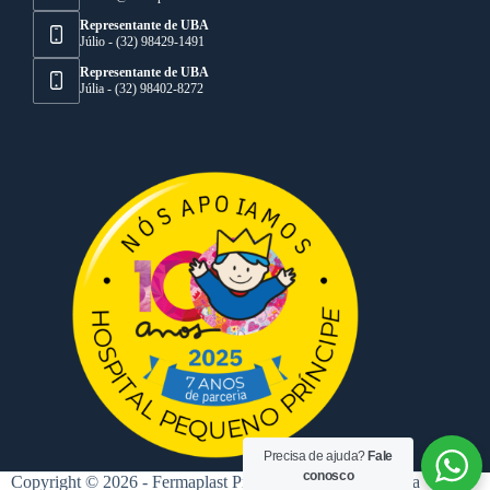
Representante de UBA
Júlio - (32) 98429-1491
Representante de UBA
Júlia - (32) 98402-8272
Precisa de ajuda?
Fale
conosco
Copyright © 2026 - Fermaplast Projetos de Injeção Plástica