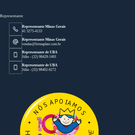
Representante
Representante Minas Gerais
41 3275-4133
Representante Minas Gerais
vendas@fermaplast.com.br
Representante de UBA
Júlio - (32) 98429-1491
Representante de UBA
Júlia - (32) 98402-8272