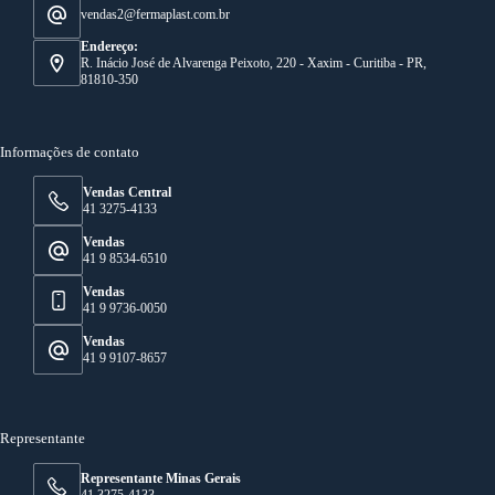
vendas2@fermaplast.com.br
Endereço:
R. Inácio José de Alvarenga Peixoto, 220 - Xaxim - Curitiba - PR,
81810-350
Informações de contato
Vendas Central
41 3275-4133
Vendas
41 9 8534-6510
Vendas
41 9 9736-0050
Vendas
41 9 9107-8657
Representante
Representante Minas Gerais
41 3275-4133