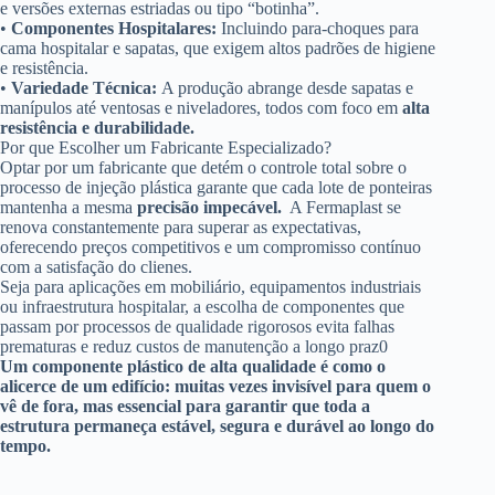
e versões externas estriadas ou tipo “botinha”
.
•
Componentes Hospitalares:
Incluindo para-choques para
cama hospitalar e sapatas, que exigem altos padrões de higiene
e resistência
.
•
Variedade Técnica:
A produção abrange desde sapatas e
manípulos até ventosas e niveladores, todos com foco em
alta
resistência e durabilidade.
Por que Escolher um Fabricante Especializado?
Optar por um fabricante que detém o controle total sobre o
processo de injeção plástica garante que cada lote de ponteiras
mantenha a mesma
precisão impecável.
A Fermaplast se
renova constantemente para superar as expectativas,
oferecendo preços competitivos e um compromisso contínuo
com a satisfação do clienes.
Seja para aplicações em mobiliário, equipamentos industriais
ou infraestrutura hospitalar, a escolha de componentes que
passam por processos de qualidade rigorosos evita falhas
prematuras e reduz custos de manutenção a longo praz0
Um componente plástico de alta qualidade é como o
alicerce de um edifício: muitas vezes invisível para quem o
vê de fora, mas essencial para garantir que toda a
estrutura permaneça estável, segura e durável ao longo do
tempo.