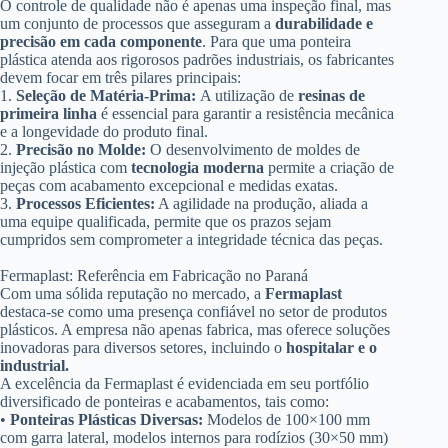
O controle de qualidade não é apenas uma inspeção final, mas
um conjunto de processos que asseguram a
durabilidade e
precisão em cada componente
. Para que uma ponteira
plástica atenda aos rigorosos padrões industriais, os fabricantes
devem focar em três pilares principais:
1.
Seleção de Matéria-Prima:
A utilização de
resinas de
primeira linha
é essencial para garantir a resistência mecânica
e a longevidade do produto final
.
2.
Precisão no Molde:
O desenvolvimento de moldes de
injeção plástica com
tecnologia moderna
permite a criação de
peças com acabamento excepcional e medidas exatas
.
3.
Processos Eficientes:
A agilidade na produção, aliada a
uma equipe qualificada, permite que os prazos sejam
cumpridos sem comprometer a integridade técnica das peças
.
Fermaplast: Referência em Fabricação no Paraná
Com uma sólida reputação no mercado, a
Fermaplast
destaca-se como uma presença confiável no setor de produtos
plásticos
. A empresa não apenas fabrica, mas oferece soluções
inovadoras para diversos setores, incluindo o
hospitalar e o
industrial.
A excelência da Fermaplast é evidenciada em seu portfólio
diversificado de ponteiras e acabamentos, tais como:
•
Ponteiras Plásticas Diversas:
Modelos de 100×100 mm
com garra lateral, modelos internos para rodízios (30×50 mm)