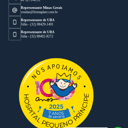
Representante Minas Gerais
vendas@fermaplast.com.br
Representante de UBA
Júlio - (32) 98429-1491
Representante de UBA
Júlia - (32) 98402-8272