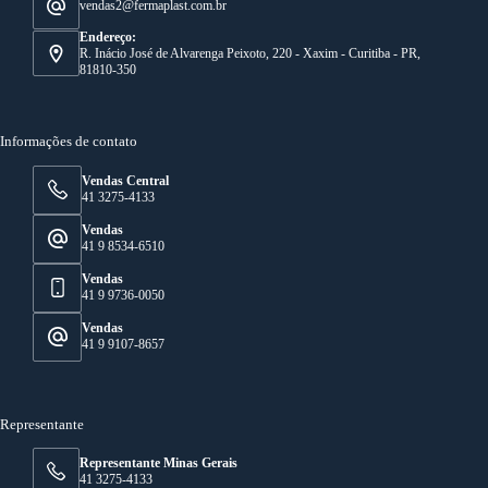
vendas2@fermaplast.com.br
Endereço:
R. Inácio José de Alvarenga Peixoto, 220 - Xaxim - Curitiba - PR,
81810-350
Informações de contato
Vendas Central
41 3275-4133
Vendas
41 9 8534-6510
Vendas
41 9 9736-0050
Vendas
41 9 9107-8657
Representante
Representante Minas Gerais
41 3275-4133