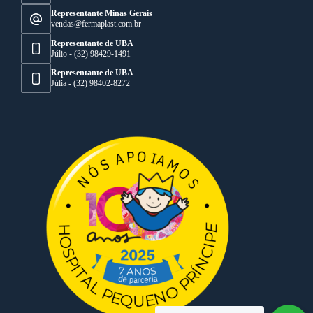
Representante Minas Gerais
vendas@fermaplast.com.br
Representante de UBA
Júlio - (32) 98429-1491
Representante de UBA
Júlia - (32) 98402-8272