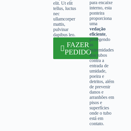
para encaixe
elit. Ut elit
interno, esta
tellus, luctus
ponteira
nec
proporciona
ullamcorper
uma
mattis,
vedação
pulvinar
eficiente
,
dapibus leo.
protegendo
FAZER
as
extremidades
PEDIDO
dos tubos
contra a
entrada de
umidade,
poeira e
detritos, além
de prevenir
danos e
arranhões em
pisos e
superfícies
onde o tubo
está em
contato.