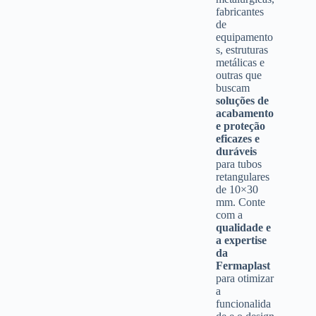
fabricantes
de
equipamento
s, estruturas
metálicas e
outras que
buscam
soluções de
acabamento
e proteção
eficazes e
duráveis
para tubos
retangulares
de 10×30
mm. Conte
com a
qualidade e
a expertise
da
Fermaplast
para otimizar
a
funcionalida