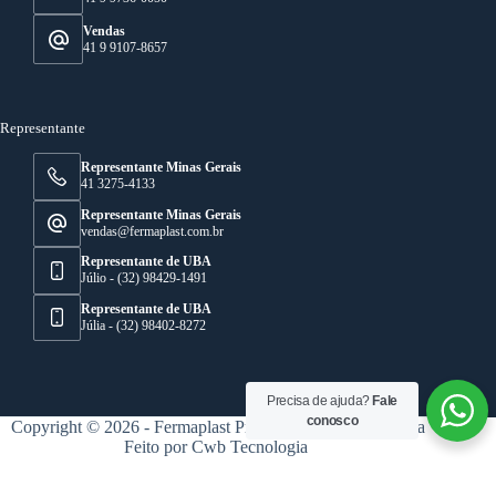
Vendas
41 9 9107-8657
Representante
Representante Minas Gerais
41 3275-4133
Representante Minas Gerais
vendas@fermaplast.com.br
Representante de UBA
Júlio - (32) 98429-1491
Representante de UBA
Júlia - (32) 98402-8272
Precisa de ajuda?
Fale
conosco
Copyright © 2026 - Fermaplast Projetos de Injeção Plástica
Feito por
Cwb Tecnologia