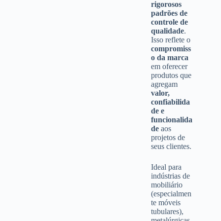
rigorosos
padrões de
controle de
qualidade
.
Isso reflete o
compromiss
o da marca
em oferecer
produtos que
agregam
valor,
confiabilida
de e
funcionalida
de
aos
projetos de
seus clientes.
Ideal para
indústrias de
mobiliário
(especialmen
te móveis
tubulares),
metalúrgicas,