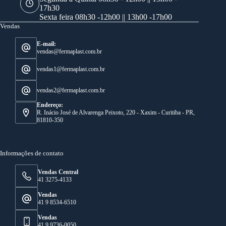
17h30
Sexta feira 08h30 -12h00 || 13h00 -17h00
Vendas
E-mail:
vendas@fermaplast.com.br
vendas1@fermaplast.com.br
vendas2@fermaplast.com.br
Endereço:
R. Inácio José de Alvarenga Peixoto, 220 - Xaxim - Curitiba - PR,
81810-350
Informações de contato
Vendas Central
41 3275-4133
Vendas
41 9 8534-6510
Vendas
41 9 9736-0050