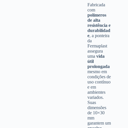
Fabricada
com
polímeros
de alta
resistência e
durabilidad
e
, a ponteira
da
Fermaplast
assegura
uma
vida
útil
prolongada
mesmo em
condições de
uso contínuo
e em
ambientes
variados.
Suas
dimensões
de 10×30
mm
garantem um