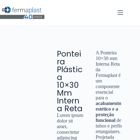
Pontei
A Ponteira
10×30 mm
ra
Interna Reta
Plástic
da
a
Fermaplast é
um
10×30
componente
Mm
essencial
para o
Intern
acabamento
a Reta
estético e a
proteção
Lorem ipsum
funcional
de
dolor sit
tubos e perfis
amet,
retangulares.
consectetur
Projetada
adipiscing