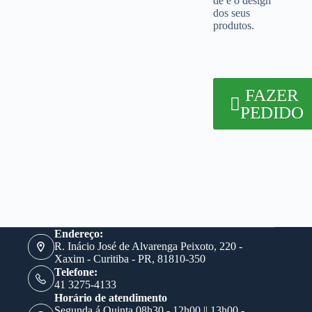
de e o design
dos seus
produtos.
FAZER
PEDIDO
Endereço:
R. Inácio José de Alvarenga Peixoto, 220 -
Xaxim - Curitiba - PR, 81810-350
Telefone:
41 3275-4133
Horário de atendimento
Segunda á Quinta 08h30 - 12h00 || 13h00 -