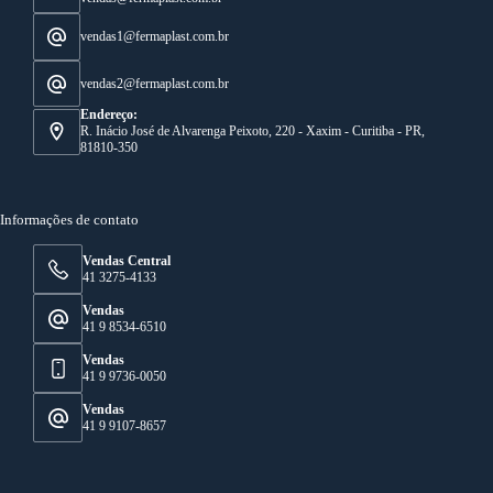
vendas1@fermaplast.com.br
vendas2@fermaplast.com.br
Endereço:
R. Inácio José de Alvarenga Peixoto, 220 - Xaxim - Curitiba - PR,
81810-350
Informações de contato
Vendas Central
41 3275-4133
Vendas
41 9 8534-6510
Vendas
41 9 9736-0050
Vendas
41 9 9107-8657