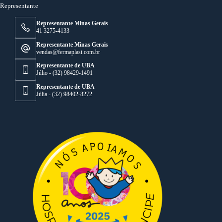
Representante
Representante Minas Gerais
41 3275-4133
Representante Minas Gerais
vendas@fermaplast.com.br
Representante de UBA
Júlio - (32) 98429-1491
Representante de UBA
Júlia - (32) 98402-8272