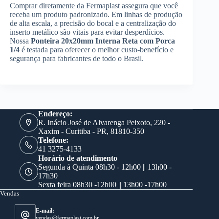
Comprar diretamente da Fermaplast assegura que você
receba um produto padronizado. Em linhas de produção
de alta escala, a precisão do bocal e a centralização do
inserto metálico são vitais para evitar desperdícios.
Nossa
Ponteira 20x20mm Interna Reta com Porca
1/4
é testada para oferecer o melhor custo-benefício e
segurança para fabricantes de todo o Brasil.
Endereço:
R. Inácio José de Alvarenga Peixoto, 220 -
Xaxim - Curitiba - PR, 81810-350
Telefone:
41 3275-4133
Horário de atendimento
Segunda á Quinta 08h30 - 12h00 || 13h00 -
17h30
Sexta feira 08h30 -12h00 || 13h00 -17h00
Vendas
E-mail:
vendas@fermaplast.com.br