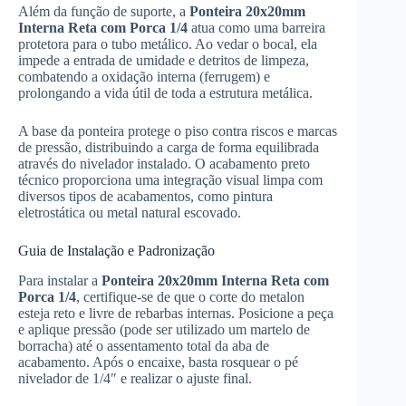
Além da função de suporte, a
Ponteira 20x20mm
Interna Reta com Porca 1/4
atua como uma barreira
protetora para o tubo metálico. Ao vedar o bocal, ela
impede a entrada de umidade e detritos de limpeza,
combatendo a oxidação interna (ferrugem) e
prolongando a vida útil de toda a estrutura metálica.
A base da ponteira protege o piso contra riscos e marcas
de pressão, distribuindo a carga de forma equilibrada
através do nivelador instalado. O acabamento preto
técnico proporciona uma integração visual limpa com
diversos tipos de acabamentos, como pintura
eletrostática ou metal natural escovado.
Guia de Instalação e Padronização
Para instalar a
Ponteira 20x20mm Interna Reta com
Porca 1/4
, certifique-se de que o corte do metalon
esteja reto e livre de rebarbas internas. Posicione a peça
e aplique pressão (pode ser utilizado um martelo de
borracha) até o assentamento total da aba de
acabamento. Após o encaixe, basta rosquear o pé
nivelador de 1/4″ e realizar o ajuste final.