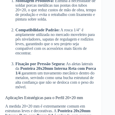
Montagem Produtiva:
Elimina a necessidade de
soldar porcas metálicas nas pontas dos tubos
20×20, o que reduz custos de mão de obra, tempo
de produção e evita o retrabalho com lixamento e
pintura sobre solda.
Compatibilidade Padrão:
A rosca 1/4″ é
amplamente utilizada no mercado moveleiro para
pés niveladores, sapatas de regulagem e rodízios
leves, garantindo que o seu projeto seja
compatível com os acessórios mais fáceis de
encontrar.
Fixação por Pressão Segura:
As aletas laterais
da
Ponteira 20x20mm Interna Reta com Porca
1/4
garantem um travamento mecânico dentro do
metalon, servindo como uma bucha estrutural de
alta confiança que não se desloca com o peso do
móvel.
Aplicações Estratégicas para o Perfil 20×20 mm
A medida 20×20 mm é extremamente comum em
estruturas leves e decorativas. A
Ponteira 20x20mm