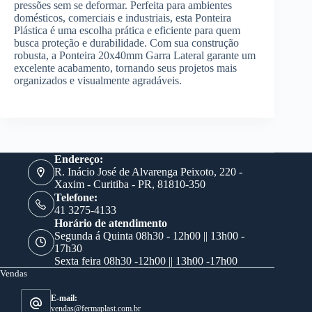
pressões sem se deformar. Perfeita para ambientes
domésticos, comerciais e industriais, esta Ponteira
Plástica é uma escolha prática e eficiente para quem
busca proteção e durabilidade. Com sua construção
robusta, a Ponteira 20x40mm Garra Lateral garante um
excelente acabamento, tornando seus projetos mais
organizados e visualmente agradáveis.
Endereço:
R. Inácio José de Alvarenga Peixoto, 220 -
Xaxim - Curitiba - PR, 81810-350
Telefone:
41 3275-4133
Horário de atendimento
Segunda á Quinta 08h30 - 12h00 || 13h00 -
17h30
Sexta feira 08h30 -12h00 || 13h00 -17h00
Vendas
E-mail:
vendas@fermaplast.com.br