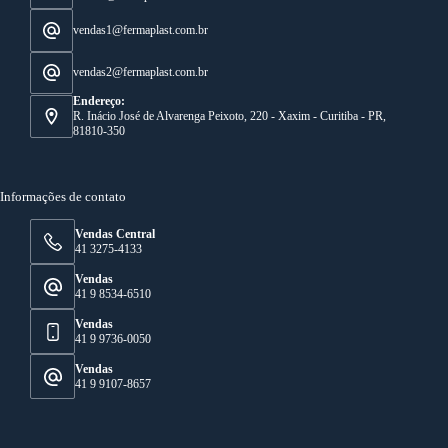
vendas1@fermaplast.com.br
vendas2@fermaplast.com.br
Endereço:
R. Inácio José de Alvarenga Peixoto, 220 - Xaxim - Curitiba - PR,
81810-350
Informações de contato
Vendas Central
41 3275-4133
Vendas
41 9 8534-6510
Vendas
41 9 9736-0050
Vendas
41 9 9107-8657