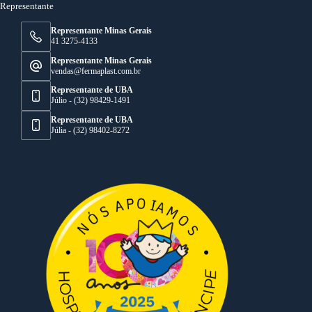
Representante
Representante Minas Gerais
41 3275-4133
Representante Minas Gerais
vendas@fermaplast.com.br
Representante de UBA
Júlio - (32) 98429-1491
Representante de UBA
Júlia - (32) 98402-8272