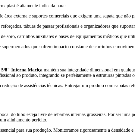
maplast é altamente indicada para:
de área externa e suportes comerciais que exigem uma sapata que não pr
 reforçados, tábuas de passar profissionais e organizadores que suporta
e soro, carrinhos auxiliares e bases de equipamentos médicos que uti
 e supermercados que sofrem impacto constante de carrinhos e movimen
 5/8″ Interna Maciça
mantém sua integridade dimensional em qualquer 
issional ao produto, integrando-se perfeitamente a estruturas pintadas 
a redução de assistências técnicas. Entregar um produto com sapatas re
o bocal do tubo esteja livre de rebarbas internas grosseiras. Por ser um
 um alinhamento perfeito.
ssencial para sua produção. Monitoramos rigorosamente a densidade e a