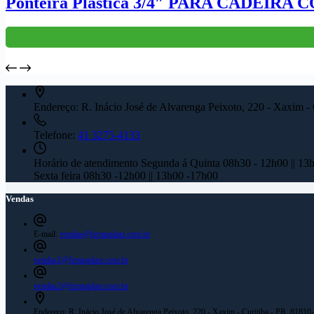
Ponteira Plástica 3/4″ PARA CADEIRA
Endereço:
R. Inácio José de Alvarenga Peixoto, 220 - Xaxim -
Telefone:
41 3275-4133
Horário de atendimento
Segunda á Quinta 08h30 - 12h00 || 13
Sexta feira 08h30 -12h00 || 13h00 -17h00
Vendas
E-mail:
vendas@fermaplast.com.br
vendas1@fermaplast.com.br
vendas2@fermaplast.com.br
Endereço:
R. Inácio José de Alvarenga Peixoto, 220 - Xaxim - Curitiba - PR, 81810