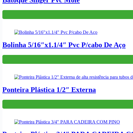
Batoque Singer Pvc Mole
Bolinha 5/16″x1.1/4″ Pvc P/cabo De Aço
Ponteira Plástica 1/2″ Externa