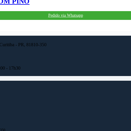
 COM PINO
Pedido via Whatsapp
 Curitiba - PR, 81810-350
h00 - 17h30
-350