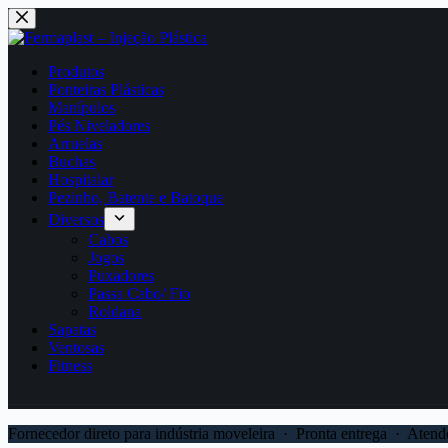
Produtos
Ponteiras Plásticas
Manípulos
Pés Niveladores
Arruelas
Buchas
Hospitalar
Pezinho, Batente e Batoque
Diversos
Cabos
Jogos
Puxadores
Passa Cabo/ Fio
Roldana
Sapatas
Ventosas
Fitness
Fornecedor direto para indústria moveleira · Pronta entrega · Aten